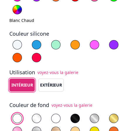
Blanc Chaud
Couleur silicone
Choisissez la couleur du silicone
Blanc
Bleu
Jaune
Violet
Orange
Rouge
Utilisation
voyez-vous la galerie
Choisissez le type d'utilisation
INTÉRIEUR
EXTÉRIEUR
Couleur de fond
voyez-vous la galerie
Choisissez le fond
PVC blanc
Plexiglas Transparent
Plexiglas Blanc
Plexiglas Noir
Plexiglas Miroir
Plexigl
Plexiglas Miroir Rose
Contreplaqué peint en blanc
Bois naturel
PVC jaune
Orange