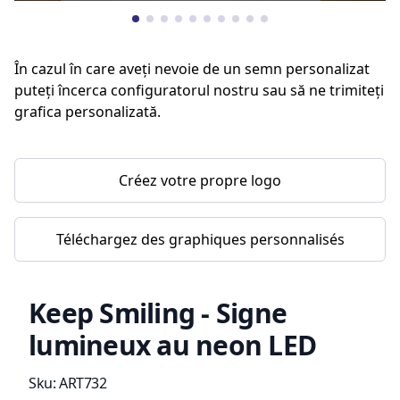
În cazul în care aveți nevoie de un semn personalizat
puteți încerca configuratorul nostru sau să ne trimiteți
grafica personalizată.
Créez votre propre logo
Téléchargez des graphiques personnalisés
Keep Smiling - Signe
lumineux au neon LED
Information du produit
Sku:
ART732