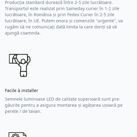
Producția standard durează între 2-5 zile lucrătoare.
Transportul este realizat prin Sameday curier în 1-2 zile
lucrătoare, în România și prin Fedex Curier în 2-5 zile
lucrătoare, în UE. Putem onora și comenzile "urgente", va
rugăm să ne comunicați dată limita la care doriți să vă
ajungă coamnda.
Facile à installer
Semnele luminoase LED de calitate superioară sunt pre-
găurite pentru a asigura montarea și agățarea ușoară pe
perete / de tavan.