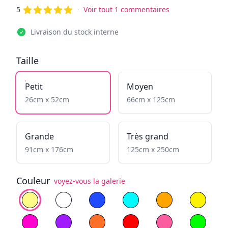
de 5 étoiles
Reviews
5
·
Voir tout 1 commentaires
Livraison du stock interne
Taille
Petit
Moyen
26cm x 52cm
66cm x 125cm
Grande
Très grand
91cm x 176cm
125cm x 250cm
Couleur
voyez-vous la galerie
Choisissez la couleur
Blanc Chaud
Blanc Froid
Bleu
Cyan
Jaune flamboyan
Yellow
Magenta
Violet
Orange
Rouge
Rose clair
Vert