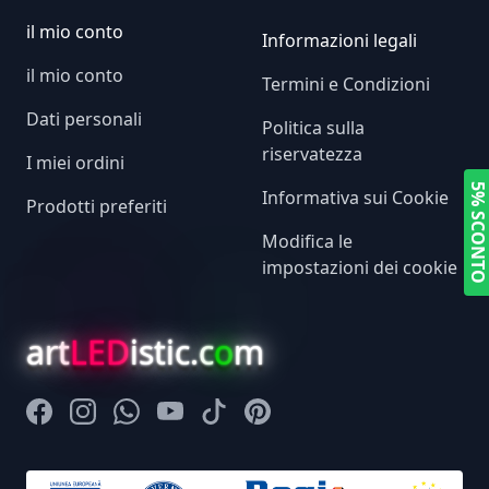
il mio conto
Informazioni legali
il mio conto
Termini e Condizioni
Dati personali
Politica sulla
riservatezza
I miei ordini
5% SCONT
Informativa sui Cookie
Prodotti preferiti
Modifica le
impostazioni dei cookie
art
LED
istic.c
o
m
Facebook
Instagram
Whatsapp
Youtube
Tiktok
Pinterest