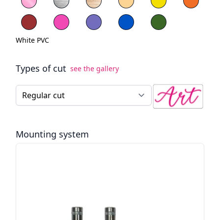
Red PVC
Blue PVC
Green PVC
White PVC
Types of cut
see the gallery
Type of cut for the LED neon sign
Mounting system