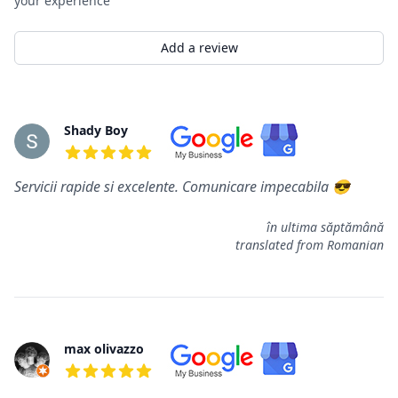
your experience
Add a review
Rewiews
Shady Boy
5 out of 5 stars
Servicii rapide si excelente. Comunicare impecabila 😎
în ultima săptămână
translated from Romanian
max olivazzo
5 out of 5 stars