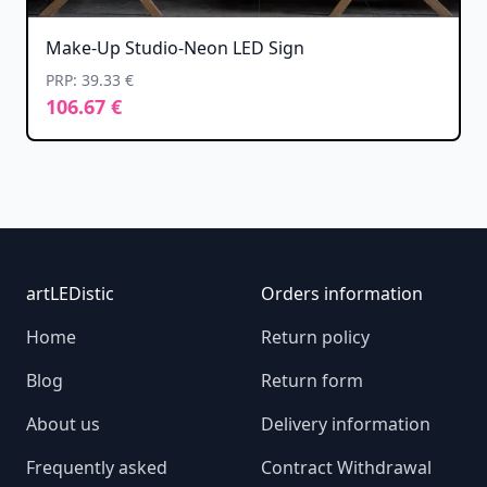
Make-Up Studio-Neon LED Sign
PRP: 39.33 €
106.67 €
Footer
artLEDistic
Orders information
Home
Return policy
Blog
Return form
About us
Delivery information
Frequently asked
Contract Withdrawal