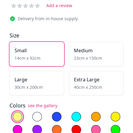
Reviews
·
Add a review
Delivery from in-house supply
Size
Small
Medium
14cm x 92cm
23cm x 150cm
Large
Extra Large
30cm x 200cm
40cm x 250cm
Colors
see the gallery
Select color
Warm White
Cold White
Blue
Fiery Yellow
Yellow
Magenta
Purple
Orange
Red
Light Pink
Green