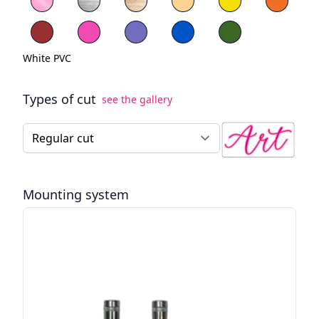
Red PVC
Blue PVC
Green PVC
White PVC
Types of cut
see the gallery
Type of cut for the LED neon sign
Mounting system