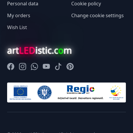
Personal data
Cookie policy
My orders
Change cookie settings
Wish List
art
LED
istic.c
o
m
Facebook
Instagram
Whatsapp
Youtube
Tiktok
Pinterest