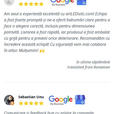
5 out of 5 stars
Am avut o experiență excelentă cu artLEDistic.com! Echipa
a fost foarte promptă și ne-a oferit îndrumări clare pentru a
face o alegere corectă, inclusiv pentru dimensiunea
potrivită. Livrarea a fost rapidă, iar produsul a fost ambalat
cu grijă pentru a preveni orice deteriorare. Recomandăm cu
încredere această echipă! Cu siguranță vom mai colabora
în viitor. Mulțumim! 🙌
în ultima săptămână
translated from Romanian
Sebastian Unu
5 out of 5 stars
Comunicare și feedback bun cu privire la comanda.