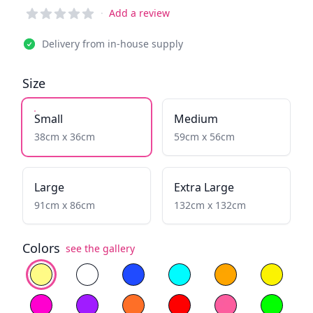
Reviews
·
Add a review
Delivery from in-house supply
Size
Small
Medium
38cm x 36cm
59cm x 56cm
Large
Extra Large
91cm x 86cm
132cm x 132cm
Colors
see the gallery
Select color
Warm White
Cold White
Blue
Fiery Yellow
Yellow
Magenta
Purple
Orange
Red
Light Pink
Green