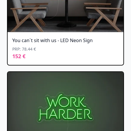
You can`t sit with us - LED Neon Sign
PRP: 78.44 €
152 €