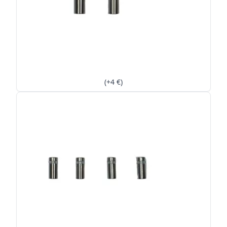
(+4 €)