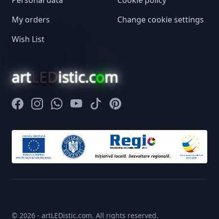
Personal data
Cookie policy
My orders
Change cookie settings
Wish List
art
LED
istic.c
o
m
Facebook
Instagram
Whatsapp
Youtube
Tiktok
Pinterest
© 2026 - artLEDistic.com. All rights reserved.