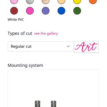
Red PVC
Blue PVC
Green PVC
White PVC
Types of cut
see the gallery
Type of cut for the LED neon sign
Mounting system