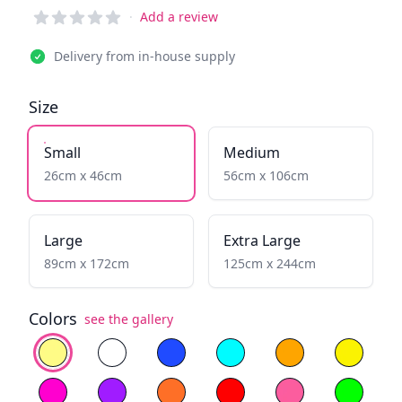
Reviews
·
Add a review
Delivery from in-house supply
Size
Small
Medium
26cm x 46cm
56cm x 106cm
Large
Extra Large
89cm x 172cm
125cm x 244cm
Colors
see the gallery
Select color
Warm White
Cold White
Blue
Fiery Yellow
Yellow
Magenta
Purple
Orange
Red
Light Pink
Green