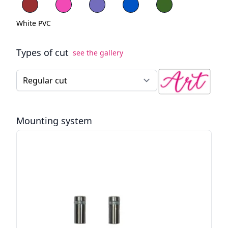
Red PVC
Blue PVC
Green PVC
White PVC
Types of cut
see the gallery
Type of cut for the LED neon sign
Mounting system