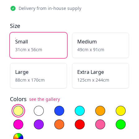
Delivery from in-house supply
Size
Small
Medium
31cm x 56cm
49cm x 91cm
Large
Extra Large
88cm x 170cm
125cm x 244cm
Colors
see the gallery
Select color
Warm White
Cold White
Blue
Fiery Yellow
Yellow
Magenta
Purple
Orange
Red
Light Pink
Green