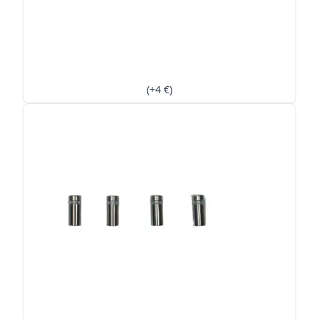
(+4 €)