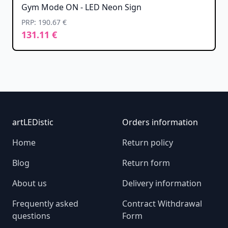
Gym Mode ON - LED Neon Sign
PRP: 190.67 €
131.11 €
Footer
artLEDistic
Orders information
Home
Return policy
Blog
Return form
About us
Delivery information
Frequently asked
Contract Withdrawal
questions
Form