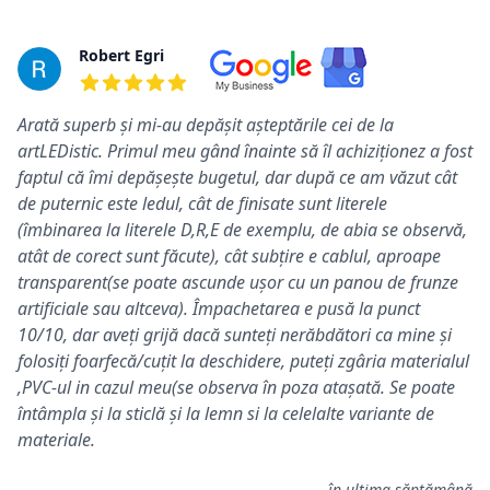
Robert Egri
5 out of 5 stars
Arată superb și mi-au depășit așteptările cei de la
artLEDistic. Primul meu gând înainte să îl achiziționez a fost
faptul că îmi depășește bugetul, dar după ce am văzut cât
de puternic este ledul, cât de finisate sunt literele
(îmbinarea la literele D,R,E de exemplu, de abia se observă,
atât de corect sunt făcute), cât subțire e cablul, aproape
transparent(se poate ascunde ușor cu un panou de frunze
artificiale sau altceva). Împachetarea e pusă la punct
10/10, dar aveți grijă dacă sunteți nerăbdători ca mine și
folosiți foarfecă/cuțit la deschidere, puteți zgâria materialul
,PVC-ul in cazul meu(se observa în poza atașată. Se poate
întâmpla și la sticlă și la lemn si la celelalte variante de
materiale.
în ultima săptămână