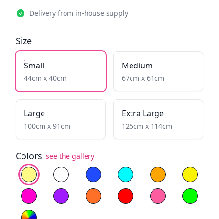
Delivery from in-house supply
Size
Small
Medium
44cm x 40cm
67cm x 61cm
Large
Extra Large
100cm x 91cm
125cm x 114cm
Colors
see the gallery
Select color
Warm White
Cold White
Blue
Fiery Yellow
Yellow
Magenta
Purple
Orange
Red
Light Pink
Green