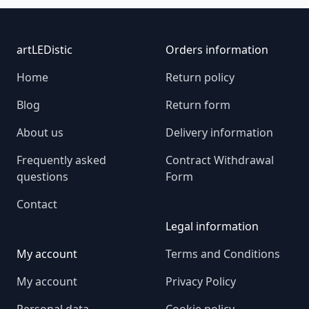
Footer
artLEDistic
Orders information
Home
Return policy
Blog
Return form
About us
Delivery information
Frequently asked
Contract Withdrawal
questions
Form
Contact
Legal information
My account
Terms and Conditions
My account
Privacy Policy
Personal data
Cookie policy