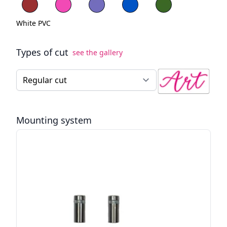
Red PVC
Blue PVC
Green PVC
White PVC
Types of cut
see the gallery
Type of cut for the LED neon sign
Mounting system