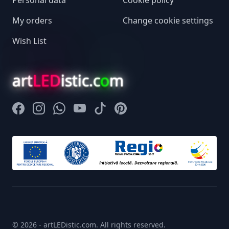
My orders
Change cookie settings
Wish List
art
LED
istic.c
o
m
Facebook
Instagram
Whatsapp
Youtube
Tiktok
Pinterest
© 2026 - artLEDistic.com. All rights reserved.