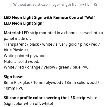
Without artledistic.com logo (length 3 cm) (+11.11 €)
LED Neon Light Sign with Remote Control "Wolf –
LED Neon Light Sign"
Material
: LED strip mounted in a channel carved into a
panel made of:
Transparent / black / white / silver / gold / pink / red /
blue Plexiglas;
White painted plywood;
Natural solid wood;
White / red / orange / yellow / green / blue PVC
Sign base
:
8mm Plexiglas / 10mm plywood / 18mm solid wood /
10mm PVC
Silicone profile color covering the LED strip
: white
(sign color when off: white)